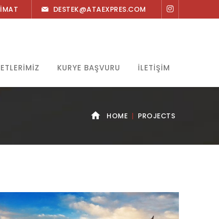
LIMAT
DESTEK@ATAEXPRES.COM
ETLERIMIZ
KURYE BAŞVURU
İLETIŞIM
HOME
PROJECTS