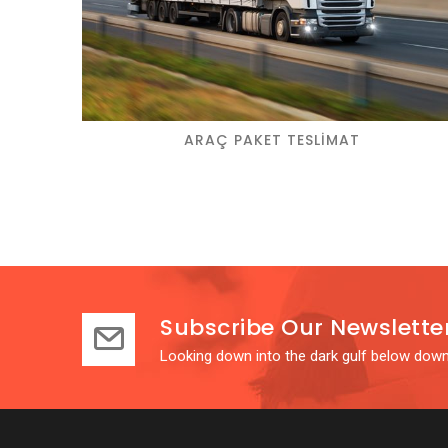
ARAÇ PAKET TESLIMAT
Subscribe Our Newslette
Looking down into the dark gulf below down