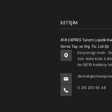
İLETIŞIM
ATA EXPRES Turizm Lojistik Ka
Servis Taş .ve Org .Tic. Ltd Şti
Kozyatağı mah . 
Sok. Nida Kule A Bl
No:18/19 Kadıköy İ
destek@ataexpre
0 216 250 65 48