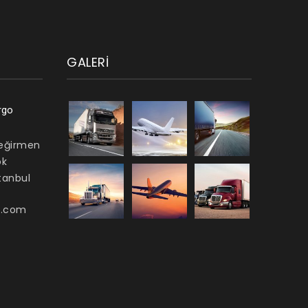
GALERI
rgo
Değirmen
ok
stanbul
s.com