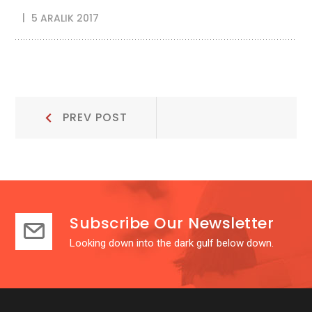
5 ARALIK 2017
Yazı
Prev
PREV POST
Post:
gezinmesi
Subscribe Our Newsletter
Looking down into the dark gulf below down.